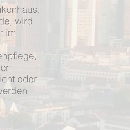
nkenhaus,
de, wird
r im
enpflege,
hen
icht oder
 werden