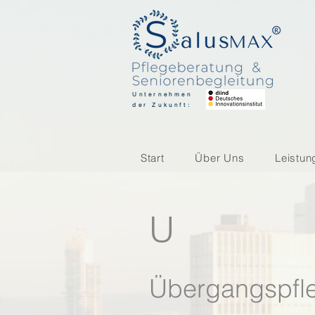
Unternehmen
der Zukunft:
Start
Über Uns
Leistun
U
Übergangspfl