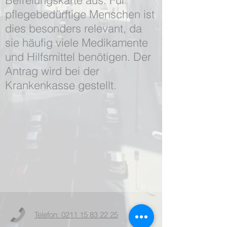
Befreiungskarte aus. Für
pflegebedürftige Menschen ist
dies besonders relevant, da
sie häufig viele Medikamente
und Hilfsmittel benötigen. Der
Antrag wird bei der
Krankenkasse gestellt.
Telefon: 0211 15 83 22 25