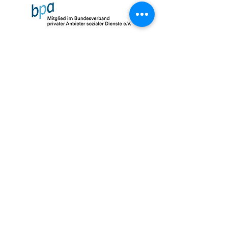
Impressum
Datenschutz
AGB
© 2026 by SalusMAX
created with
Love