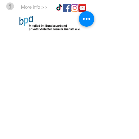
More info >>
Impressum
Datenschutz
AGB
© 2026 by SalusMAX
created with
Love