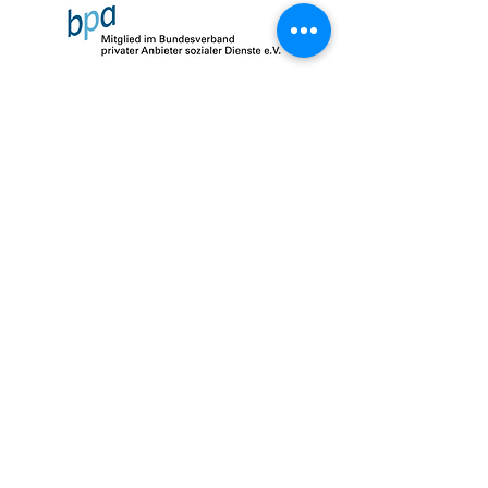
Impressum
Datenschutz
AGB
© 2026 by SalusMAX
created with
Love