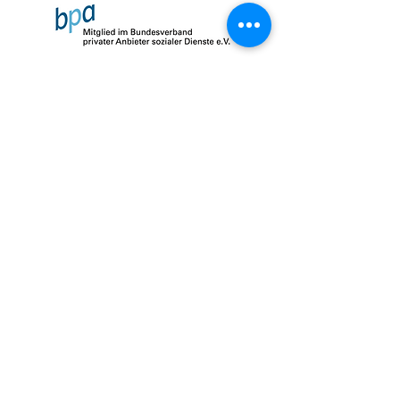
Impressum
Datenschutz
AGB
© 2026 by SalusMAX
created with
Love