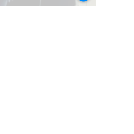
Email: info@salusmax.de
More info >>
Impressum
Datenschutz
AGB
© 2026 by SalusMAX
created with
Love