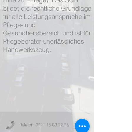
Hilfe zur Pflege). Das SGB
bildet die rechtliche Grundlage
für alle Leistungsansprüche im
Pflege- und
Gesundheitsbereich und ist für
Pflegeberater unerlässliches
Handwerkszeug.
Telefon: 0211 15 83 22 25