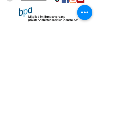
Impressum
Datenschutz
AGB
© 2026 by SalusMAX
created with
Love