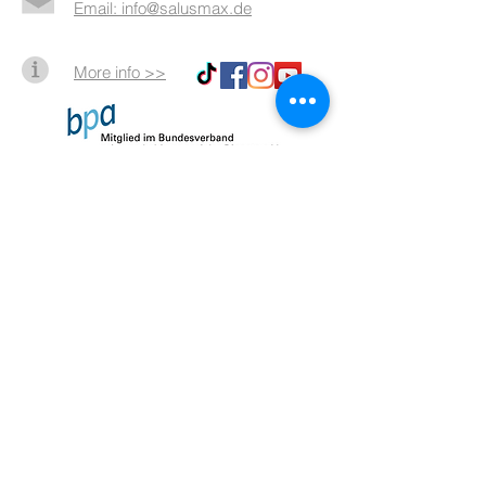
Email: info@salusmax.de
More info >>
Impressum
Datenschutz
AGB
© 2026 by SalusMAX
created with
Love