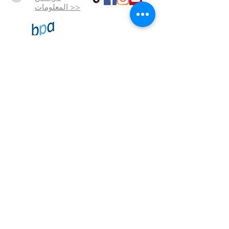
المعلومات >>
شروط
وأحكام
حماية
بيانات
البصمة
تم إنشاؤها
بالحب
© 2023 بواسطة SalusMAX