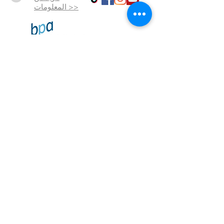
المعلومات >>
شروط
وأحكام
حماية
بيانات
البصمة
تم إنشاؤها
بالحب
© 2023 بواسطة SalusMAX