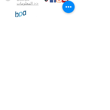
المعلومات >>
شروط
وأحكام
حماية
بيانات
البصمة
تم إنشاؤها
بالحب
© 2023 بواسطة SalusMAX