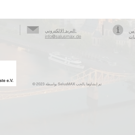
البريد الإلكتروني:
من
info@salusmax.de
تم إنشاؤها
بالحب
© 2023 بواسطة SalusMAX