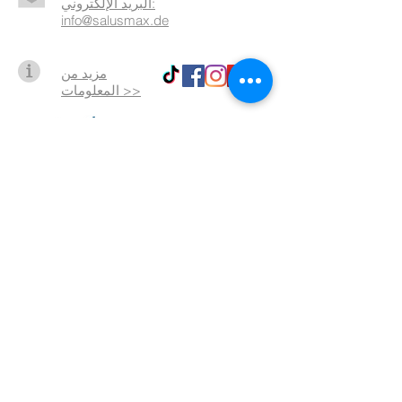
البريد الإلكتروني:
info@salusmax.de
مزيد من
المعلومات >>
شروط
وأحكام
حماية
بيانات
البصمة
تم إنشاؤها
بالحب
© 2023 بواسطة SalusMAX