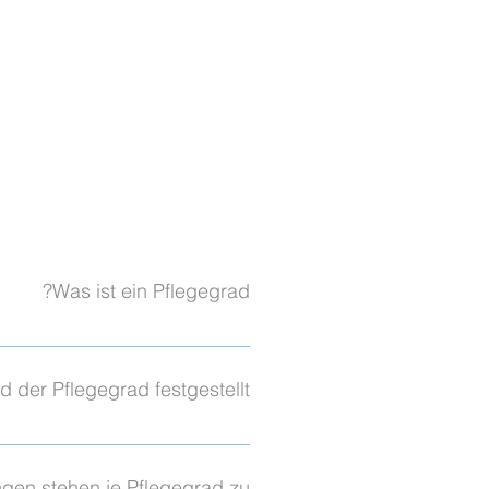
Was ist ein Pflegegrad?
rftiger Mensch erhält. Es gibt
trächtigung mit besonderen
d der Pflegegrad festgestellt?
ROOF anhand des Neuen
Der Medizinische Dienst
altensweisen,
gen stehen je Pflegegrad zu?