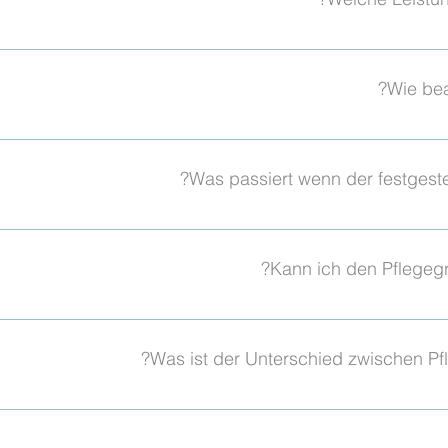
rankheitsbedingten Anforderungen und Gestaltung des Alltag
gegrad.
tlastungsbetrag 131 €/Monat. PG2: Pflegegeld 347 €, Sachleis
n bis 1.497 €. PG4: Pflegegeld 800 €, Sachleistungen bis 1.85
Wie bea
 Pflegegrade erhalten zusätzlich 131 € Entlastungsbetrag mona
uch formlos, bei Ihrer Pflegekasse -- per Brief, Telefon oder o
en Dienst mit der Begutachtung. SalusMAX unterstützt Sie gern
Was passiert wenn der festgestel
 und beim Widerspruch gegen eine zu niedrige Einstufung.
sse können Sie innerhalb eines Monats schriftlich Widerspruch
rspruch zu einer Neubegutachtung und einer höheren Einstufung.
Kann ich den Pflegegr
nd Dokumentation.
hner auf salusmax.de/pflegegrad-rechner gibt eine erste Orient
tzt keine offizielle Begutachtung, hilft aber dabei den Antrag r
Was ist der Unterschied zwischen Pf
wickeln. Nehmen Sie das Pflegetagebuch zur Hilfe.
 2 (erhebliche Beeinträchtigung, 27-47,5 NBA-Punkte): Pflegeg
ere Beeinträchtigung, 47,5-70 NBA-Punkte): Pflegegeld 599 €,