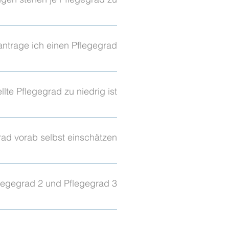
slebens. Aus den gewichteten
tungen bis 796 €. PG3:
9 €. PG5: Pflegegeld 990 €,
ntrage ich einen Pflegegrad?
tlich.
nline. Die Pflegekasse
e bei der Antragstellung, der
lte Pflegegrad zu niedrig ist?
 einlegen. In vielen Fällen
 SalusMAX unterstützt Sie bei
ad vorab selbst einschätzen?
ierung auf Basis der offiziellen
ichtig vorzubereiten und
legegrad 2 und Pflegegrad 3?
eld 347 €, Sachleistungen bis
 Sachleistungen bis 1.497