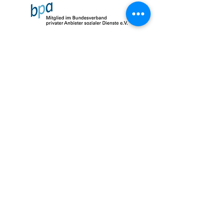
Impressum
Datenschutz
AGB
© 2026 by SalusMAX
created with
Love