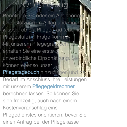
Orientierung
Benötigen Sie oder ein Angehöriger
Unterstützung im Alltag und möchten
wissen, ob ein Pflegegrad (ehemals
Pflegestufe) in Frage kommt?
Mit unserem Pflegegradrechner
erhalten Sie eine erste
unverbindliche Einschätzung. Sie
können ebenso unser
Pflegetagebuch
hinzuziehen und bei
Bedarf im Anschluss Ihre Leistungen
mit unserem
Pflegegeldrechner
berechnen lassen. So können Sie
sich frühzeitig, auch nach einem
Kostenvoranschlag eins
Pflegedienstes orientieren, bevor Sie
einen Antrag bei der Pflegekasse