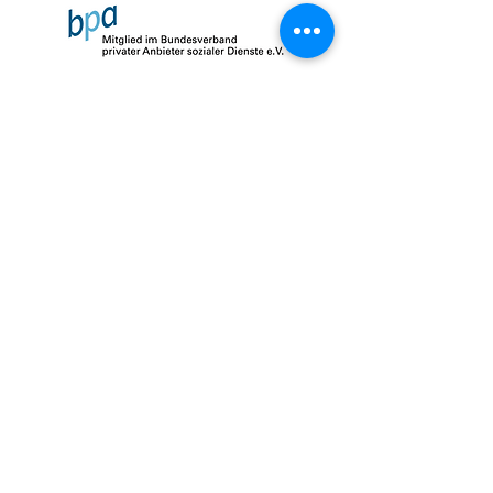
Impressum
Datenschutz
AGB
© 2026 by SalusMAX
created with
Love