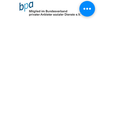
Impressum
Datenschutz
AGB
© 2026 by SalusMAX
created with
Love