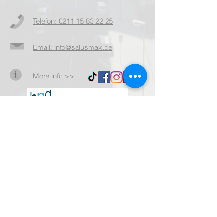
Telefon: 0211 15 83 22 25
Email: info@salusmax.de
More info >>