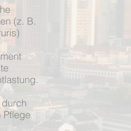
che
n (z. B.
uris)
ement
te
tlastung.
 durch
 Pflege