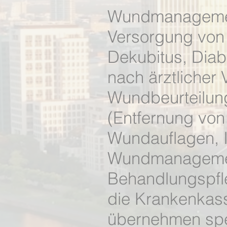
Wundmanagement
Versorgung von
Dekubitus, Diab
nach ärztlicher
Wundbeurteilun
(Entfernung vo
Wundauflagen, I
Wundmanagement
Behandlungspfl
die Krankenkass
übernehmen spez