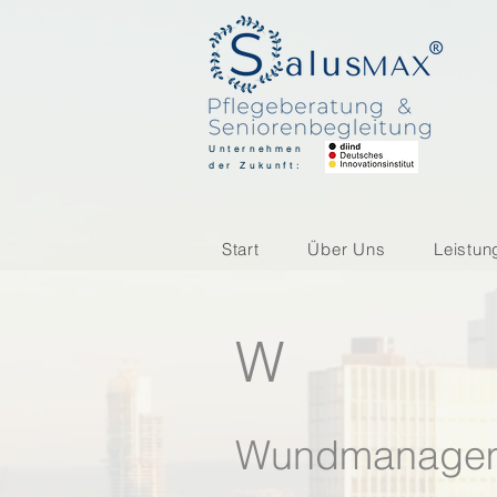
Unternehmen
der Zukunft:
Start
Über Uns
Leistun
W
Wundmanage