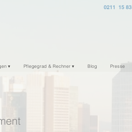
0211 15 83
gen ▾
Pflegegrad & Rechner ▾
Blog
Presse
ment