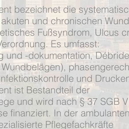
 bezeichnet die systematis
 akuten und chronischen Wunde
etisches Fußsyndrom, Ulcus cr
 Verordnung. Es umfasst:
g und -dokumentation, Débrid
n Wundbelägen), phasengerech
nfektionskontrolle und Drucken
 ist Bestandteil der
ege und wird nach § 37 SGB V
e finanziert. In der ambulanten
ialisierte Pflegefachkräfte