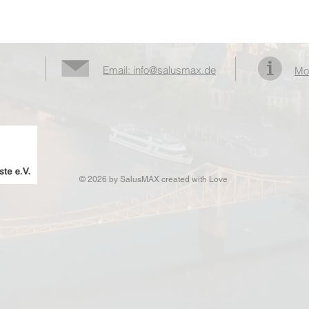
Email: info@salusmax.de
Mo
© 2026 by SalusMAX
created with
Love