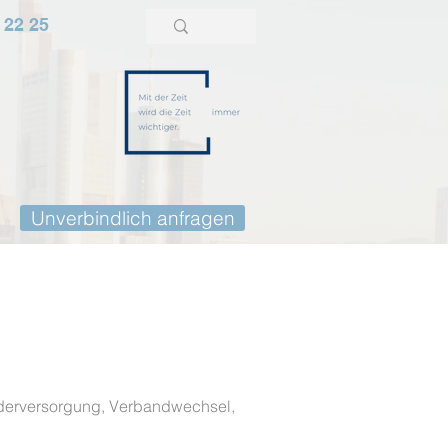
 22 25
Unverbindlich anfragen
underversorgung, Verbandwechsel,