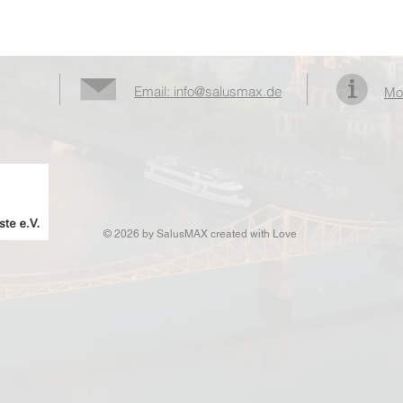
Email: info@salusmax.de
Mo
© 2026 by SalusMAX
created with
Love