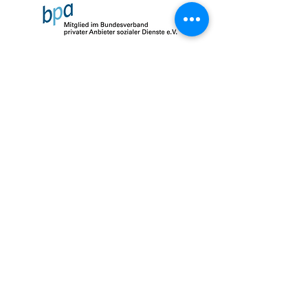
Impressum
Datenschutz
AGB
© 2026 by SalusMAX
created with
Love