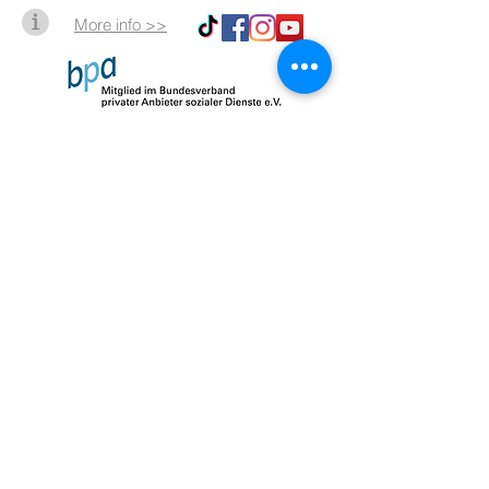
More info >>
Impressum
Datenschutz
AGB
© 2026 by SalusMAX
created with
Love