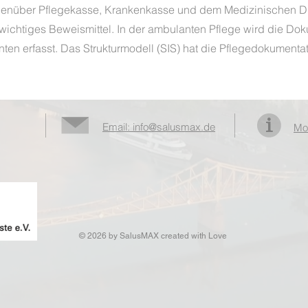
enüber Pflegekasse, Krankenkasse und dem Medizinischen Die
n wichtiges Beweismittel. In der ambulanten Pflege wird die Do
nten erfasst. Das Strukturmodell (SIS) hat die Pflegedokumentat
Email: info@salusmax.de
Mo
© 2026 by SalusMAX
created with
Love