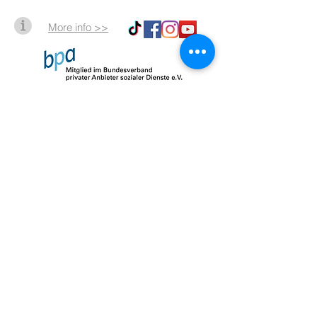
More info >>
Impressum
Datenschutz
AGB
© 2026 by SalusMAX
created with
Love