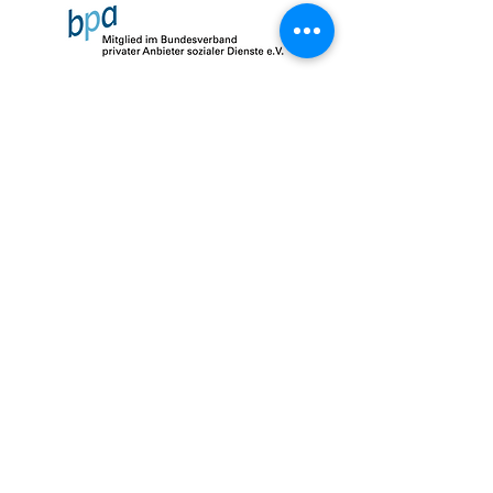
Impressum
Datenschutz
AGB
© 2026 by SalusMAX
created with
Love