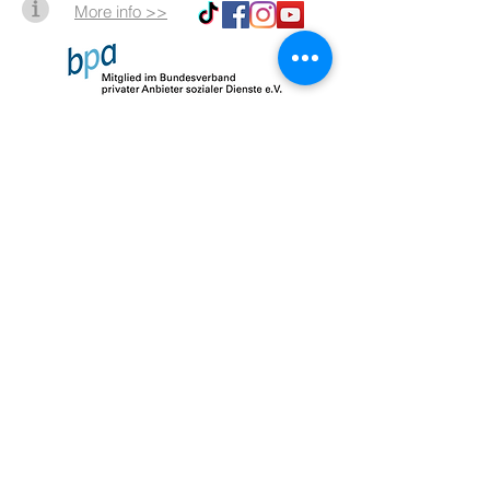
More info >>
Impressum
Datenschutz
AGB
© 2026 by SalusMAX
created with
Love