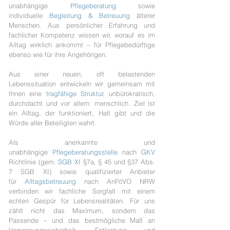
unabhängige
Pflegeberatun
g
sowie
individuelle
Begleitung & Betreuung
älterer
Menschen. Aus persönlicher Erfahrung und
fachlicher Kompetenz wissen wir, worauf es im
Alltag wirklich ankommt – für Pflegebedürftige
ebenso wie für ihre Angehörigen.
Aus einer neuen, oft belastenden
Lebenssituation entwickeln wir gemeinsam mit
Ihnen eine
tragfähige Struktur
, unbürokratisch,
durchdacht und vor allem: menschlich. Ziel ist
ein Alltag, der funktioniert, Halt gibt und die
Würde aller Beteiligten wahrt.
Als anerkannte und
unabhängige
Pflegeberatungsstelle
nach
GKV
Richtlinie (gem.
SGB XI
§7a, § 45 und §37 Abs.
7 SGB XI) sowie qualifizierter Anbieter
für
Alltagsbetreuung
nach AnFöVO NRW
verbinden wir fachliche Sorgfalt mit einem
echten Gespür für Lebensrealitäten. Für uns
zählt nicht das Maximum, sondern das
Passende – und das bestmögliche Maß an