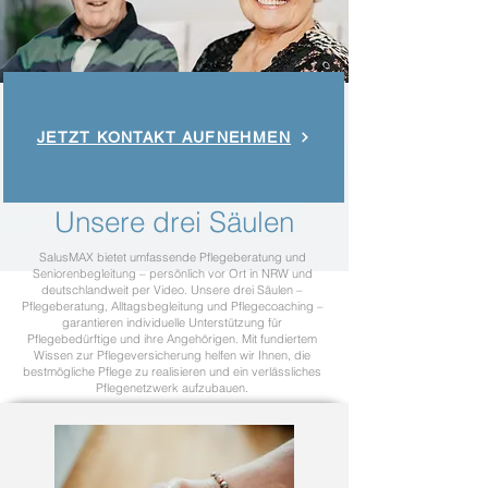
JETZT KONTAKT AUFNEHMEN
Unsere drei Säulen
SalusMAX bietet umfassende Pflegeberatung und
Seniorenbegleitung – persönlich vor Ort in NRW und
deutschlandweit per Video. Unsere drei Säulen –
Pflegeberatung, Alltagsbegleitung und Pflegecoaching –
garantieren individuelle Unterstützung für
Pflegebedürftige und ihre Angehörigen. Mit fundiertem
Wissen zur Pflegeversicherung helfen wir Ihnen, die
bestmögliche Pflege zu realisieren und ein verlässliches
Pflegenetzwerk aufzubauen.