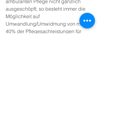
ambulanten Pflege nicht gänzlich 
ausgeschöpft, so besteht immer die 
Möglichkeit auf 
Umwandlung/Umwidmung von max. 
40% der Pflegesachleistungen für 
Unterstützungen im häuslichen Alltag. 
Bis dato musste dies immer schriftlich 
beantragt werden. Mit dem § 45a Abs. 
4 SGB XI entfällt nun die 
Notwendigkeit eines Antrags seitens 
ambulant versorgter Pflegebedürftigen. 
Wie und was genau umgewandelt 
werden kann, werden wir in einem 
eigenen Thread noch mal genauer 
erörtern, falls gewünscht. Die 
Vorgehensweise und Rechenschritte 
können Sie jedoch auch über unseren 
Pflegegeldrechner nachvollziehen. 